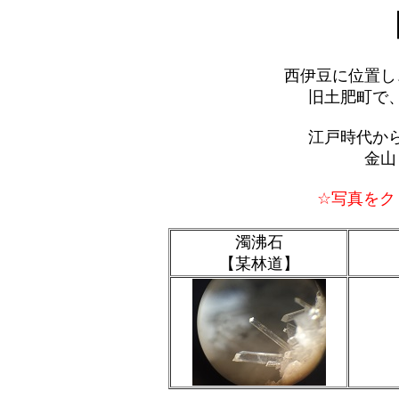
西伊豆に位置し
旧土肥町で
江戸時代か
金山
☆写真をク
濁沸石
【某林道】