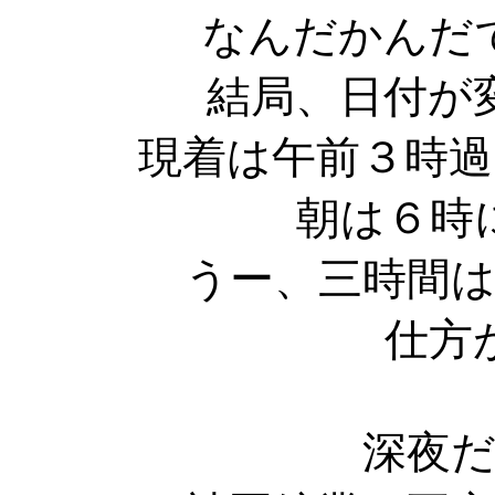
なんだかんだ
結局、日付が
現着は午前３時
朝は６時
うー、三時間
仕方
深夜