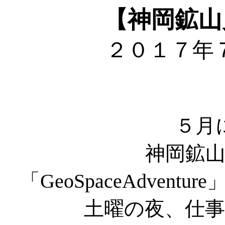
【神岡鉱山
２０１７年
５月
神岡鉱
「GeoSpaceAdven
土曜の夜、仕