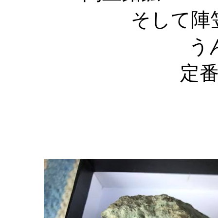
そして陣
う
定