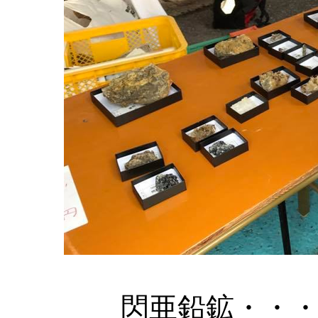
閃亜鉛鉱・・