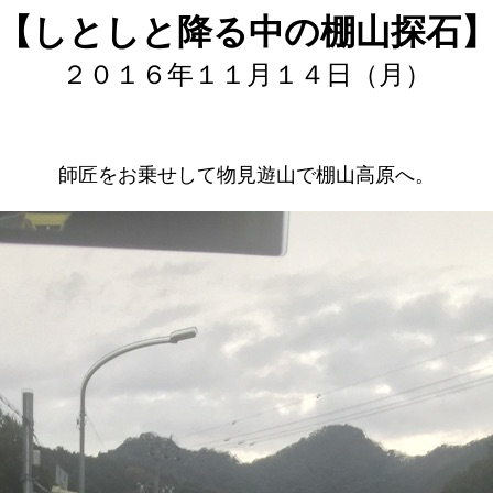
【しとしと降る中の棚山探石
２０１６年１１月１４日（月）
師匠をお乗せして物見遊山で棚山高原へ。