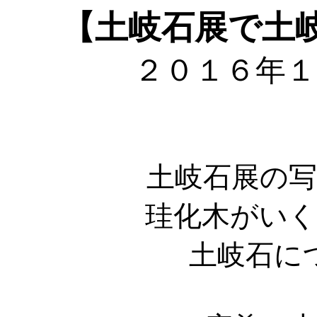
【土岐石展で土
２０１６年１
土岐石展の
珪化木がい
土岐石に