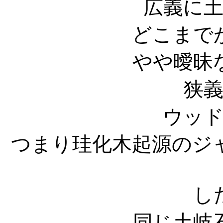
広義に
どこまで
やや曖昧
狭
ウッ
つまり珪化木起源のジ
し
同じ土岐