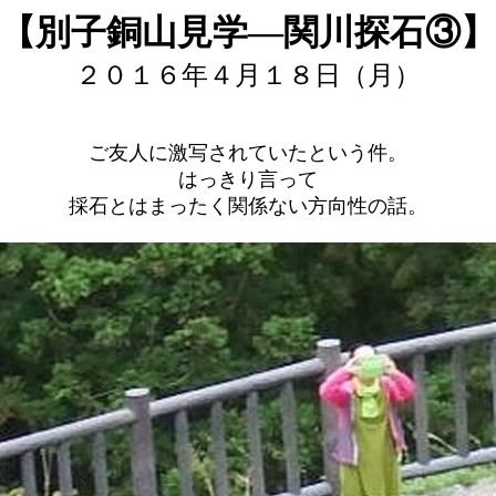
【別子銅山見学―関川探石③】
２０１６年４月１８日（月）
ご友人に激写されていたという件。
はっきり言って
採石とはまったく関係ない方向性の話。