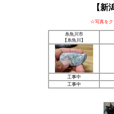
【新
☆写真をク
糸魚川市
【糸魚川】
工事中
工事中