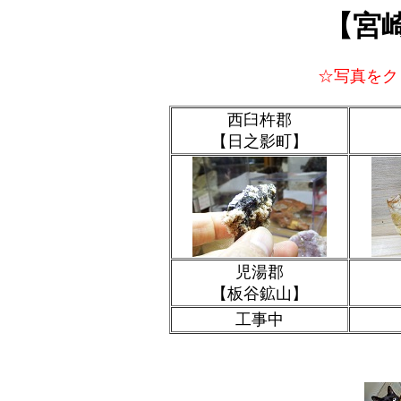
【宮
☆写真をク
西臼杵郡
【日之影町】
児湯郡
【板谷鉱山】
工事中