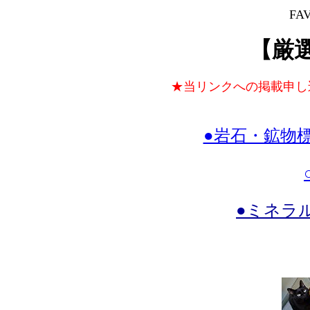
FA
【厳
★当リンクへの掲載申し
●岩石・鉱物
●ミネラ