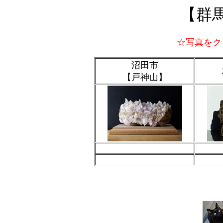
【群
☆写真をク
沼田市
【戸神山】