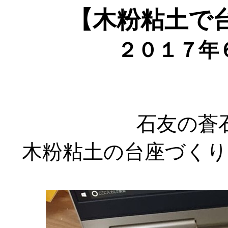
【木粉粘土で
２０１７年
石友の蒼
木粉粘土の台座づく