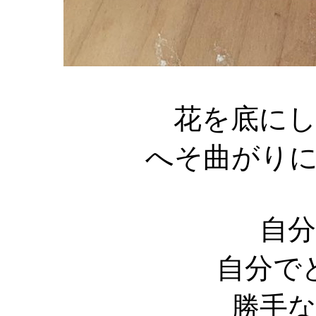
花を底に
へそ曲がり
自
自分で
勝手