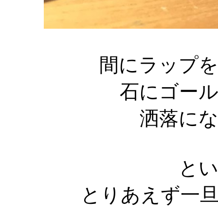
間にラップ
石にゴー
洒落に
と
とりあえず一