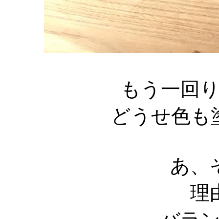
もう一回
どうせ色も
あ、
理