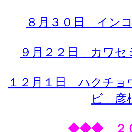
８月３０日 イン
９月２２日 カワセ
１２月１日 ハクチョウ
ビ 彦
◆◆◆ ２