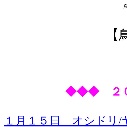
【
◆◆◆ ２
１月１５日 オシドリ/