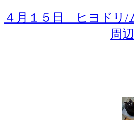
４月１５日 ヒヨドリ/
周